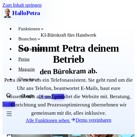
Zum Inhalt springen
Hallo
Petra
Funktionen
KI-Bürokraft fürs Handwerk
Branchen
So nimmt Petra deinem
Integrationen
Betrieb
Preise
den Bürokram ab.
Magazin
Über uns
Petra ist mehr als ein Telefonassistent. Sie geht rund um die
Uhr ans Telefon, beantwortet E-Mails, baut eure
Login
Wissensbasis auf und gestaltet die Website mit. Beratung,
Demo
Testen
Anrufe
Testen
Einrichtung und Prozessoptimierung übernehmen wir
und
E-
gemeinsam mit dir, alles inklusive.
Mails
nehm
Demo vereinbaren
Alle Funktionen sehen
ich
an,
per
Petra sagt: Hi, ich bin Petra. 👋 Anrufe und E-Mails nehm ich an,