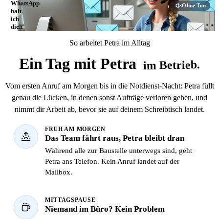
WhatsApp
Ohne Ton
per WhatsApp halt ich dich auf dem Laufenden. Sortiert,
halt
beantwortet, weitergeleitet. Tag und Nacht. Du? Bleibst bei der
ich
Arbeit. 🔧
dich
auf
So arbeitet Petra im Alltag
dem
Laufenden.
Ein Tag mit Petra
im Betrieb.
Vom ersten Anruf am Morgen bis in die Notdienst-Nacht: Petra füllt
genau die Lücken, in denen sonst Aufträge verloren gehen, und
nimmt dir Arbeit ab, bevor sie auf deinem Schreibtisch landet.
FRÜH AM MORGEN
Das Team fährt raus, Petra bleibt dran
Während alle zur Baustelle unterwegs sind, geht
Petra ans Telefon. Kein Anruf landet auf der
Mailbox.
MITTAGSPAUSE
Niemand im Büro? Kein Problem