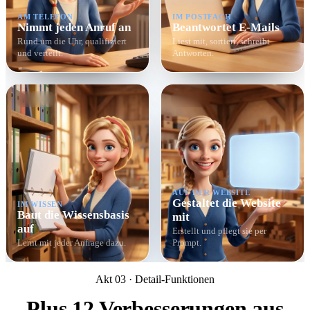
AM TELEFON
IM POSTFACH
Nimmt jeden Anruf an
Beantwortet E-Mails
Rund um die Uhr, qualifiziert
Liest mit, sortiert, schreibt
und verteilt.
Antworten.
AUF DER WEBSITE
Gestaltet die Website
IM WISSEN
Baut die Wissensbasis
mit
auf
Erstellt und pflegt sie per
Lernt mit jeder Anfrage dazu.
Prompt.
Akt 03 · Detail-Funktionen
Plus 12 Verbesserungen aus